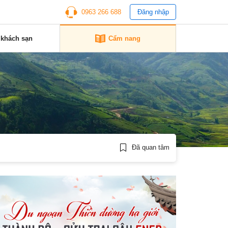
0963 266 688
Đăng nhập
 khách sạn
Cẩm nang
Đã quan tâm