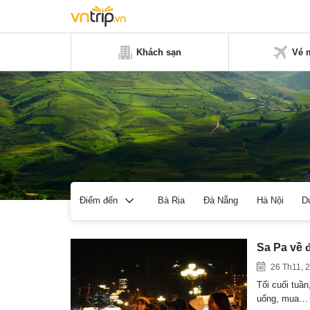
Khách sạn
Vé 
Bà Rịa
Đà Nẵng
Hà Nội
D
Điểm đến
Sa Pa về
26 Th11, 
Tối cuối tuần
uống, mua…