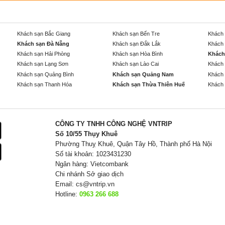
Khách sạn Bắc Giang
Khách sạn Bến Tre
Khách 
Khách sạn Đà Nẵng
Khách sạn Đắk Lắk
Khách 
Khách sạn Hải Phòng
Khách sạn Hòa Bình
Khách
Khách sạn Lạng Sơn
Khách sạn Lào Cai
Khách 
Khách sạn Quảng Bình
Khách sạn Quảng Nam
Khách 
Khách sạn Thanh Hóa
Khách sạn Thừa Thiên Huế
Khách 
CÔNG TY TNHH CÔNG NGHỆ VNTRIP
Số 10/55 Thụy Khuê
Phường Thuỵ Khuê, Quận Tây Hồ, Thành phố Hà Nội
Số tài khoản: 1023431230
Ngân hàng: Vietcombank
Chi nhánh Sở giao dịch
Email:
cs@vntrip.vn
Hotline:
0963 266 688