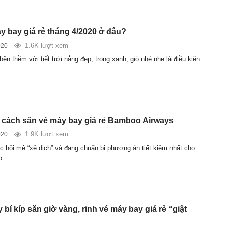
y bay giá rẻ tháng 4/2020 ở đâu?
1.6K lượt xem
020
ên thềm với tiết trời nắng đẹp, trong xanh, gió nhè nhẹ là điều kiện
c cách săn vé máy bay giá rẻ Bamboo Airways
1.9K lượt xem
020
c hội mê “xê dịch” và đang chuẩn bị phương án tiết kiệm nhất cho
ắp…
bí kíp săn giờ vàng, rinh vé máy bay giá rẻ “giật