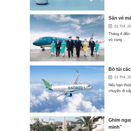
Săn vé má
01 Th4, 2
Tháng 4 đến b
vô cùng…
Bỏ túi cá
01 Th4, 2
Nếu bạn thuộ
chuyến đi s
Ghim ngay 
mình”