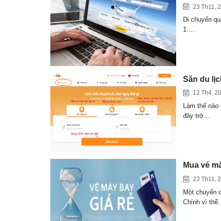
23 Th11, 
Di chuyển quã
1.…
Săn du lịc
12 Th4, 2
Làm thế nào 
đây trở…
Mua vé má
23 Th11, 
Một chuyến d
Chính vì th