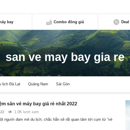
máy bay
Combo đồng giá
Deal
san ve may bay gia re
u lịch Đà Lạt
Quảng Nam
Sài Gòn
ệm săn vé máy bay giá rẻ nhất 2022
1.0K lượt xem
022
ột người đam mê du lịch, chắc hẳn sẽ rất quan tâm tới cụm từ “vé