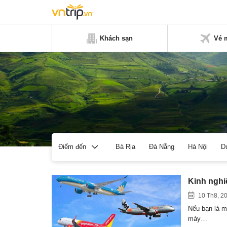
Khách sạn
Vé 
Bà Rịa
Đà Nẵng
Hà Nội
D
Điểm đến
Kinh nghi
10 Th8, 2
Nếu bạn là m
máy…