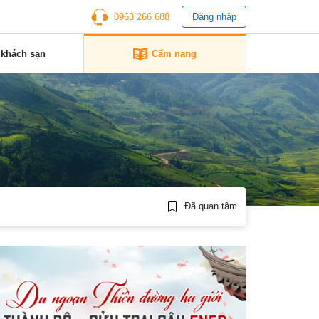
0963 266 688
Đăng nhập
 khách sạn
Cẩm nang
Đã quan tâm