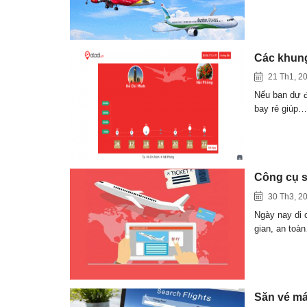
Các khung
21 Th1, 2
Nếu bạn dự đ
bay rẻ giúp…
Công cụ s
30 Th3, 2
Ngày nay di 
gian, an toà
Săn vé má