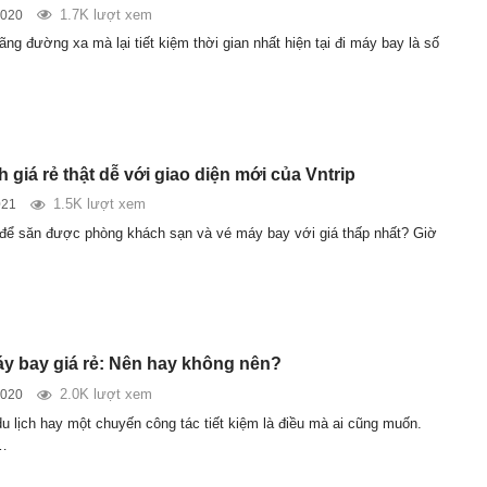
1.7K lượt xem
2020
ng đường xa mà lại tiết kiệm thời gian nhất hiện tại đi máy bay là số
h giá rẻ thật dễ với giao diện mới của Vntrip
1.5K lượt xem
021
để săn được phòng khách sạn và vé máy bay với giá thấp nhất? Giờ
y bay giá rẻ: Nên hay không nên?
2.0K lượt xem
2020
u lịch hay một chuyến công tác tiết kiệm là điều mà ai cũng muốn.
ế…