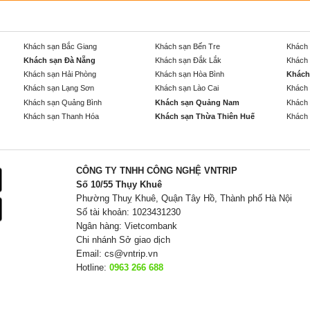
Khách sạn Bắc Giang
Khách sạn Bến Tre
Khách 
Khách sạn Đà Nẵng
Khách sạn Đắk Lắk
Khách 
Khách sạn Hải Phòng
Khách sạn Hòa Bình
Khách
Khách sạn Lạng Sơn
Khách sạn Lào Cai
Khách 
Khách sạn Quảng Bình
Khách sạn Quảng Nam
Khách 
Khách sạn Thanh Hóa
Khách sạn Thừa Thiên Huế
Khách 
CÔNG TY TNHH CÔNG NGHỆ VNTRIP
Số 10/55 Thụy Khuê
Phường Thuỵ Khuê, Quận Tây Hồ, Thành phố Hà Nội
Số tài khoản: 1023431230
Ngân hàng: Vietcombank
Chi nhánh Sở giao dịch
Email:
cs@vntrip.vn
Hotline:
0963 266 688