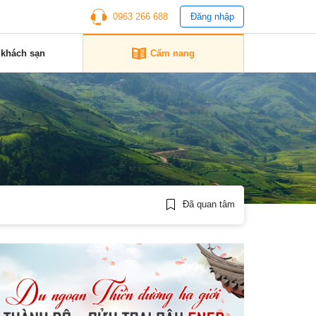
0963 266 688
Đăng nhập
 khách sạn
Cẩm nang
Đã quan tâm