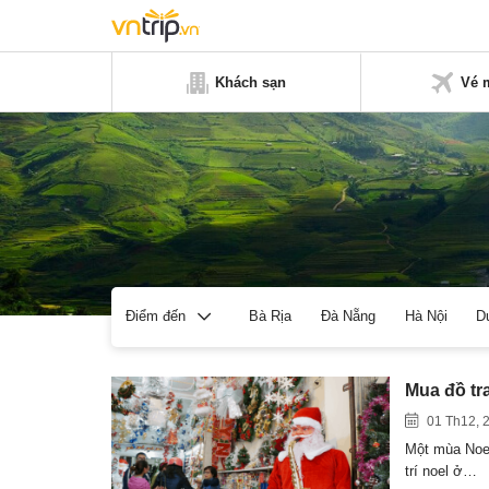
Khách sạn
Vé 
Bà Rịa
Đà Nẵng
Hà Nội
D
Điểm đến
Mua đồ tr
01 Th12, 
Một mùa Noel
trí noel ở…