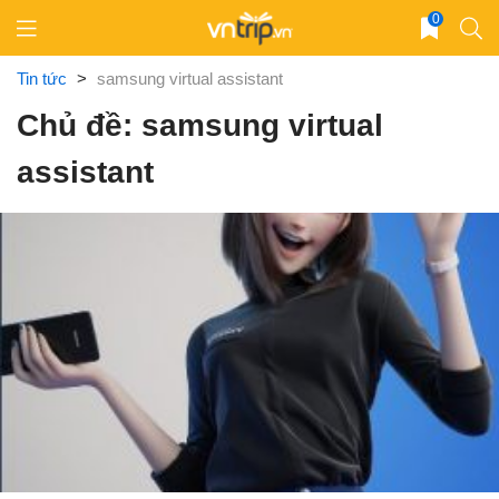
Skip
0
to
content
Tin tức
>
samsung virtual assistant
Chủ đề: samsung virtual
assistant