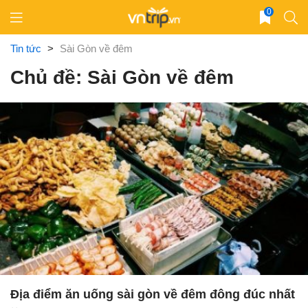
Skip
0
to
content
Tin tức
>
Sài Gòn về đêm
Chủ đề: Sài Gòn về đêm
Địa điểm ăn uống sài gòn về đêm đông đúc nhất