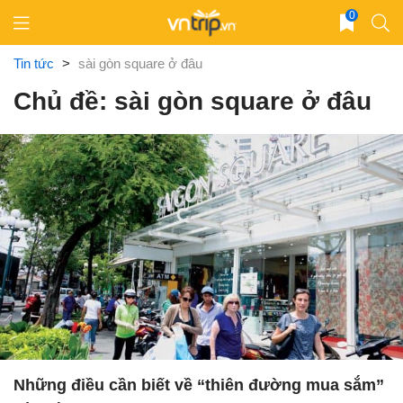
Skip
0
to
content
Tin tức
>
sài gòn square ở đâu
Chủ đề: sài gòn square ở đâu
Những điều cần biết về “thiên đường mua sắm”