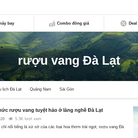
máy bay
Combo đồng giá
Deal
rượu vang Đà Lạt
u lịch Đà Lạt
Quảng Nam
Sài Gòn
ức rượu vang tuyệt hảo ở làng nghề Đà Lạt
5.3K lượt xem
020
chỉ nổi tiếng là xứ sở của các loại hoa thơm trái ngọt, rượu vang Đà