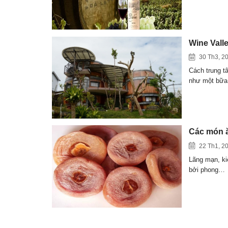
Wine Vall
30 Th3, 2
Cách trung t
như một bữa
Các món ă
22 Th1, 2
Lãng mạn, ki
bởi phong…