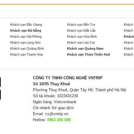
Khách sạn Bắc Giang
Khách sạn Bến Tre
Khách 
Khách sạn Đà Nẵng
Khách sạn Đắk Lắk
Khách 
Khách sạn Hải Phòng
Khách sạn Hòa Bình
Khách
Khách sạn Lạng Sơn
Khách sạn Lào Cai
Khách 
Khách sạn Quảng Bình
Khách sạn Quảng Nam
Khách 
Khách sạn Thanh Hóa
Khách sạn Thừa Thiên Huế
Khách 
CÔNG TY TNHH CÔNG NGHỆ VNTRIP
Số 10/55 Thụy Khuê
Phường Thuỵ Khuê, Quận Tây Hồ, Thành phố Hà Nội
Số tài khoản: 1023431230
Ngân hàng: Vietcombank
Chi nhánh Sở giao dịch
Email:
cs@vntrip.vn
Hotline:
0963 266 688