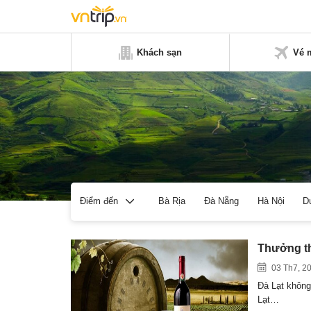
Khách sạn
Vé 
Bà Rịa
Đà Nẵng
Hà Nội
D
Điểm đến
Thưởng th
03 Th7, 2
Đà Lạt không 
Lạt…