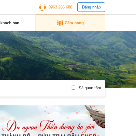
0963 266 688
Đăng nhập
 khách sạn
Cẩm nang
Đã quan tâm