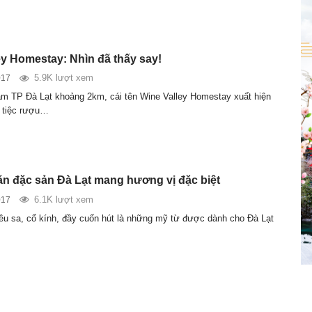
ey Homestay: Nhìn đã thấy say!
5.9K lượt xem
017
âm TP Đà Lạt khoảng 2km, cái tên Wine Valley Homestay xuất hiện
 tiệc rượu…
n đặc sản Đà Lạt mang hương vị đặc biệt
6.1K lượt xem
017
êu sa, cổ kính, đầy cuốn hút là những mỹ từ được dành cho Đà Lạt