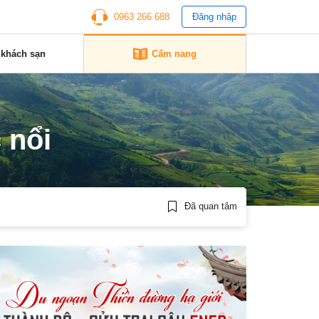
0963 266 688
Đăng nhập
 khách sạn
Cẩm nang
 nổi
Đã quan tâm