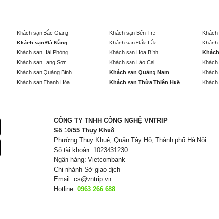
Khách sạn Bắc Giang
Khách sạn Bến Tre
Khách 
Khách sạn Đà Nẵng
Khách sạn Đắk Lắk
Khách 
Khách sạn Hải Phòng
Khách sạn Hòa Bình
Khách
Khách sạn Lạng Sơn
Khách sạn Lào Cai
Khách 
Khách sạn Quảng Bình
Khách sạn Quảng Nam
Khách 
Khách sạn Thanh Hóa
Khách sạn Thừa Thiên Huế
Khách 
CÔNG TY TNHH CÔNG NGHỆ VNTRIP
Số 10/55 Thụy Khuê
Phường Thuỵ Khuê, Quận Tây Hồ, Thành phố Hà Nội
Số tài khoản: 1023431230
Ngân hàng: Vietcombank
Chi nhánh Sở giao dịch
Email:
cs@vntrip.vn
Hotline:
0963 266 688