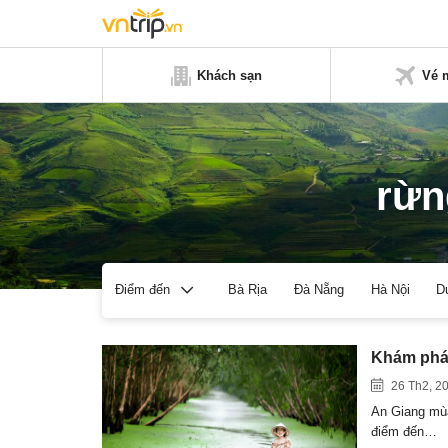
Khách sạn
Vé 
rừn
Bà Rịa
Đà Nẵng
Hà Nội
D
Điểm đến
Khám phá 
26 Th2, 2
An Giang mùa
điểm đến…