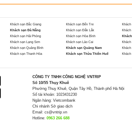
Khách sạn Bắc Giang
Khách sạn Bến Tre
Khách 
Khách sạn Đà Nẵng
Khách sạn Đắk Lắk
Khách 
Khách sạn Hải Phòng
Khách sạn Hòa Bình
Khách
Khách sạn Lạng Sơn
Khách sạn Lào Cai
Khách 
Khách sạn Quảng Bình
Khách sạn Quảng Nam
Khách 
Khách sạn Thanh Hóa
Khách sạn Thừa Thiên Huế
Khách 
CÔNG TY TNHH CÔNG NGHỆ VNTRIP
Số 10/55 Thụy Khuê
Phường Thuỵ Khuê, Quận Tây Hồ, Thành phố Hà Nội
Số tài khoản: 1023431230
Ngân hàng: Vietcombank
Chi nhánh Sở giao dịch
Email:
cs@vntrip.vn
Hotline:
0963 266 688