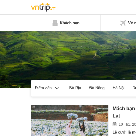
Khách sạn
Vé 
Bà Rịa
Đà Nẵng
Hà Nội
D
Điểm đến
Mách bạn 
Lạt
10 Th1, 2
Lễ cưới là m