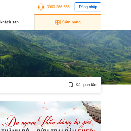
0963 266 688
Đăng nhập
 khách sạn
Cẩm nang
Đã quan tâm