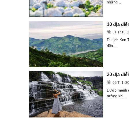
những…
10 địa điể
31 Th10, 
Du lịch Kon 
đến…
20 địa đi
02 Th1, 2
Được mệnh da
tưởng khi…