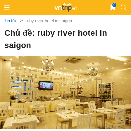
Skip
0
to
content
Tin tức
>
ruby river hotel in saigon
Chủ đề: ruby river hotel in
saigon