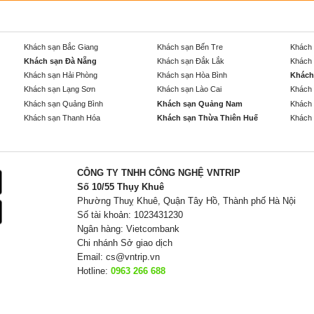
Khách sạn Bắc Giang
Khách sạn Bến Tre
Khách 
Khách sạn Đà Nẵng
Khách sạn Đắk Lắk
Khách 
Khách sạn Hải Phòng
Khách sạn Hòa Bình
Khách
Khách sạn Lạng Sơn
Khách sạn Lào Cai
Khách 
Khách sạn Quảng Bình
Khách sạn Quảng Nam
Khách 
Khách sạn Thanh Hóa
Khách sạn Thừa Thiên Huế
Khách 
CÔNG TY TNHH CÔNG NGHỆ VNTRIP
Số 10/55 Thụy Khuê
Phường Thuỵ Khuê, Quận Tây Hồ, Thành phố Hà Nội
Số tài khoản: 1023431230
Ngân hàng: Vietcombank
Chi nhánh Sở giao dịch
Email:
cs@vntrip.vn
Hotline:
0963 266 688