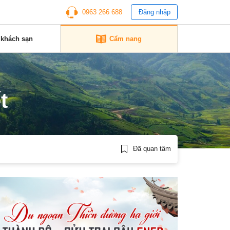
0963 266 688
Đăng nhập
 khách sạn
Cẩm nang
t
Đã quan tâm