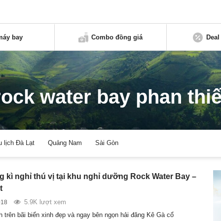
máy bay
Combo đồng giá
Deal
rock water bay phan thiế
u lịch Đà Lạt
Quảng Nam
Sài Gòn
 kì nghỉ thú vị tại khu nghỉ dưỡng Rock Water Bay –
t
5.9K lượt xem
018
 trên bãi biển xinh đẹp và ngay bên ngọn hải đăng Kê Gà cổ