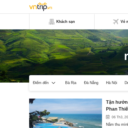
Khách sạn
Vé 
Bà Rịa
Đà Nẵng
Hà Nội
D
Điểm đến
Tận hưởng
Phan Thiế
06 Th3, 2
Nằm thu mình