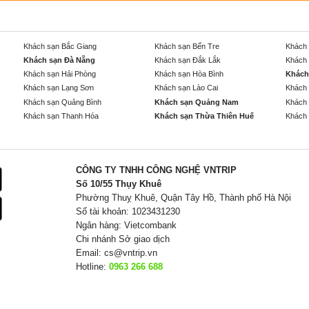
Khách sạn Bắc Giang
Khách sạn Bến Tre
Khách 
Khách sạn Đà Nẵng
Khách sạn Đắk Lắk
Khách 
Khách sạn Hải Phòng
Khách sạn Hòa Bình
Khách
Khách sạn Lạng Sơn
Khách sạn Lào Cai
Khách 
Khách sạn Quảng Bình
Khách sạn Quảng Nam
Khách 
Khách sạn Thanh Hóa
Khách sạn Thừa Thiên Huế
Khách 
CÔNG TY TNHH CÔNG NGHỆ VNTRIP
Số 10/55 Thụy Khuê
Phường Thuỵ Khuê, Quận Tây Hồ, Thành phố Hà Nội
Số tài khoản: 1023431230
Ngân hàng: Vietcombank
Chi nhánh Sở giao dịch
Email:
cs@vntrip.vn
Hotline:
0963 266 688