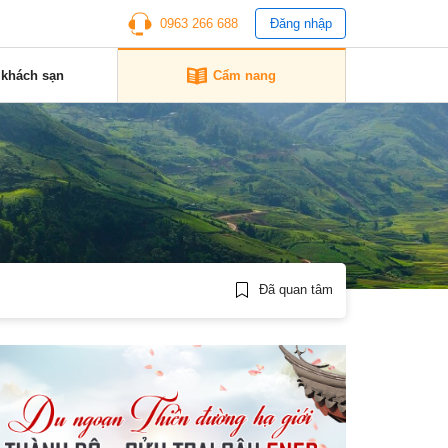
0963 266 688
Đăng nhập
 khách sạn
Cẩm nang
Đã quan tâm