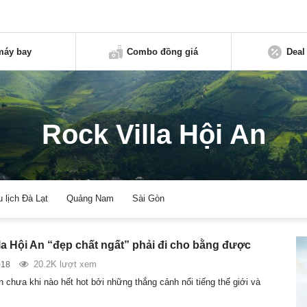
máy bay
Combo đồng giá
Deal
Rock Villa Hội An
u lịch Đà Lạt
Quảng Nam
Sài Gòn
lla Hội An “đẹp chất ngất” phải đi cho bằng được
20.2K lượt xem
018
n chưa khi nào hết hot bởi những thắng cảnh nổi tiếng thế giới và
…