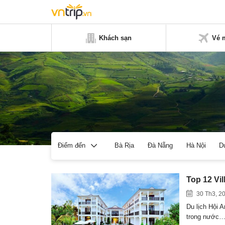
Khách sạn
Vé 
Bà Rịa
Đà Nẵng
Hà Nội
D
Điểm đến
Top 12 Vi
30 Th3, 2
Du lịch Hội A
trong nước