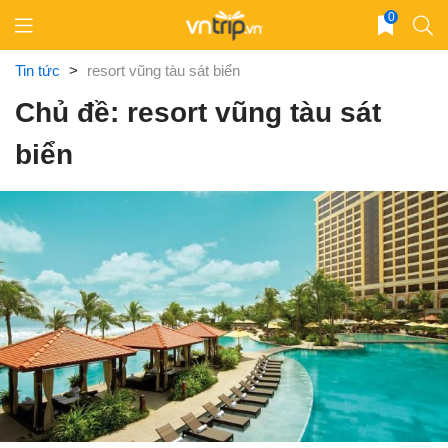
Skip
0
to
content
Tin tức
>
resort vũng tàu sát biển
Chủ đề: resort vũng tàu sát
biển