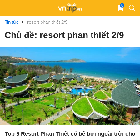
Skip
0
to
content
Tin tức
>
resort phan thiết 2/9
Chủ đề: resort phan thiết 2/9
Top 5 Resort Phan Thiết có bể bơi ngoài trời cho