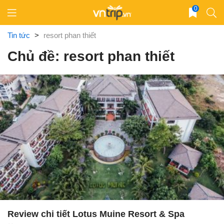
Skip
0
to
content
Tin tức
>
resort phan thiết
Chủ đề: resort phan thiết
Review chi tiết Lotus Muine Resort & Spa