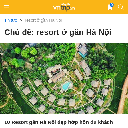
Skip
0
to
content
Tin tức
>
resort ở gần Hà Nội
Chủ đề: resort ở gần Hà Nội
10 Resort gần Hà Nội đẹp hớp hồn du khách