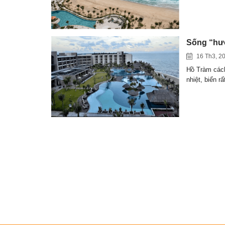
Sống “hưở
16 Th3, 2
Hồ Tràm cách
nhiệt, biển r