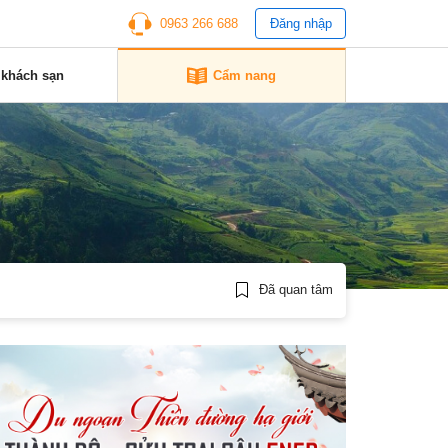
0963 266 688
Đăng nhập
 khách sạn
Cẩm nang
Đã quan tâm