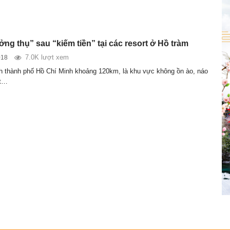
ng thụ” sau “kiếm tiền” tại các resort ở Hồ tràm
7.0K lượt xem
018
 thành phố Hồ Chí Minh khoảng 120km, là khu vực không ồn ào, náo
ất…