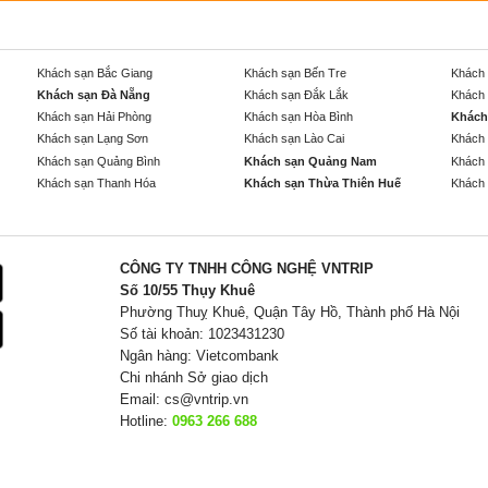
Khách sạn Bắc Giang
Khách sạn Bến Tre
Khách 
Khách sạn Đà Nẵng
Khách sạn Đắk Lắk
Khách 
Khách sạn Hải Phòng
Khách sạn Hòa Bình
Khách
Khách sạn Lạng Sơn
Khách sạn Lào Cai
Khách 
Khách sạn Quảng Bình
Khách sạn Quảng Nam
Khách 
Khách sạn Thanh Hóa
Khách sạn Thừa Thiên Huế
Khách 
CÔNG TY TNHH CÔNG NGHỆ VNTRIP
Số 10/55 Thụy Khuê
Phường Thuỵ Khuê, Quận Tây Hồ, Thành phố Hà Nội
Số tài khoản: 1023431230
Ngân hàng: Vietcombank
Chi nhánh Sở giao dịch
Email:
cs@vntrip.vn
Hotline:
0963 266 688