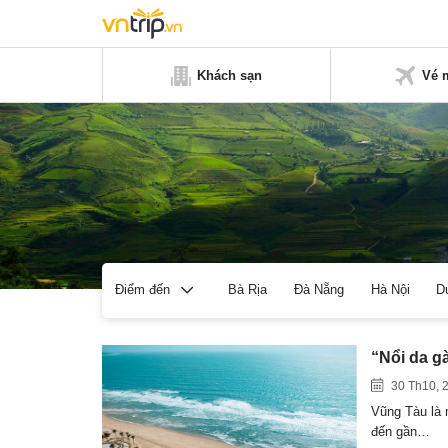
Khách sạn
Vé 
Bà Rịa
Đà Nẵng
Hà Nội
D
Điểm đến
“Nổi da g
30 Th10, 
Vũng Tàu là 
đến gần…