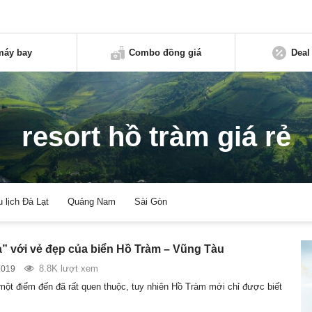
máy bay
Combo đồng giá
Deal
resort hồ tràm giá rẻ
u lịch Đà Lạt
Quảng Nam
Sài Gòn
à” với vẻ đẹp của biển Hồ Tràm – Vũng Tàu
8.8K lượt xem
2019
một điểm đến đã rất quen thuộc, tuy nhiên Hồ Tràm mới chỉ được biết