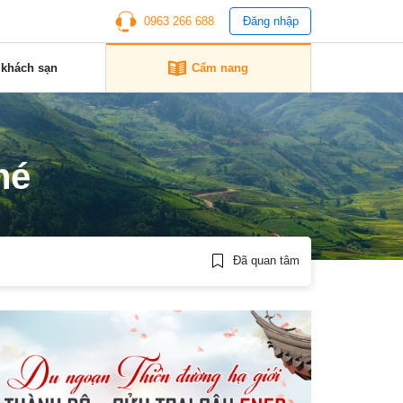
0963 266 688
Đăng nhập
 khách sạn
Cẩm nang
né
Đã quan tâm