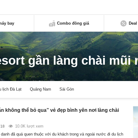
máy bay
Combo đồng giá
Deal
esort gần làng chài mũi 
u lịch Đà Lạt
Quảng Nam
Sài Gòn
n không thể bỏ qua” vẻ đẹp bình yên nơi làng chài
10.0K lượt xem
018
a danh đã quá quen thuộc với du khách trong và ngoài nước đi du lịch