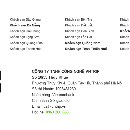
Khách sạn Bắc Giang
Khách sạn Bến Tre
Khách 
Khách sạn Đà Nẵng
Khách sạn Đắk Lắk
Khách 
Khách sạn Hải Phòng
Khách sạn Hòa Bình
Khách
Khách sạn Lạng Sơn
Khách sạn Lào Cai
Khách 
Khách sạn Quảng Bình
Khách sạn Quảng Nam
Khách 
Khách sạn Thanh Hóa
Khách sạn Thừa Thiên Huế
Khách 
CÔNG TY TNHH CÔNG NGHỆ VNTRIP
Số 10/55 Thụy Khuê
Phường Thuỵ Khuê, Quận Tây Hồ, Thành phố Hà Nội
Số tài khoản: 1023431230
Ngân hàng: Vietcombank
Chi nhánh Sở giao dịch
Email:
cs@vntrip.vn
Hotline:
0963 266 688