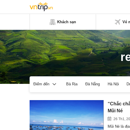
Khách sạn
Vé 
r
Bà Rịa
Đà Nẵng
Hà Nội
D
Điểm đến
“Chắc chắ
Mũi Né
26 Th1, 2
Mũi Né là đị