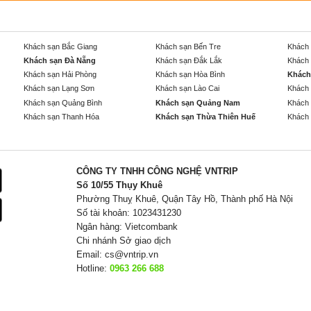
Khách sạn Bắc Giang
Khách sạn Bến Tre
Khách 
Khách sạn Đà Nẵng
Khách sạn Đắk Lắk
Khách 
Khách sạn Hải Phòng
Khách sạn Hòa Bình
Khách
Khách sạn Lạng Sơn
Khách sạn Lào Cai
Khách 
Khách sạn Quảng Bình
Khách sạn Quảng Nam
Khách 
Khách sạn Thanh Hóa
Khách sạn Thừa Thiên Huế
Khách 
CÔNG TY TNHH CÔNG NGHỆ VNTRIP
Số 10/55 Thụy Khuê
Phường Thuỵ Khuê, Quận Tây Hồ, Thành phố Hà Nội
Số tài khoản: 1023431230
Ngân hàng: Vietcombank
Chi nhánh Sở giao dịch
Email:
cs@vntrip.vn
Hotline:
0963 266 688