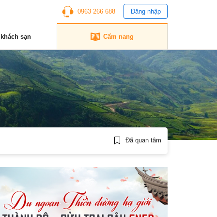
0963 266 688
Đăng nhập
 khách sạn
Cẩm nang
Đã quan tâm