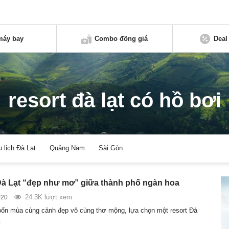
máy bay
Combo đồng giá
Deal
resort đà lạt có hồ bơi
u lịch Đà Lạt
Quảng Nam
Sài Gòn
Đà Lạt “đẹp như mơ” giữa thành phố ngàn hoa
24.3K lượt xem
020
bốn mùa cùng cảnh đẹp vô cùng thơ mộng, lựa chọn một resort Đà
…