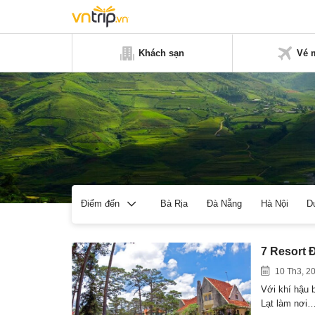
Khách sạn
Vé 
Bà Rịa
Đà Nẵng
Hà Nội
D
Điểm đến
7 Resort 
10 Th3, 2
Với khí hậu 
Lạt làm nơi