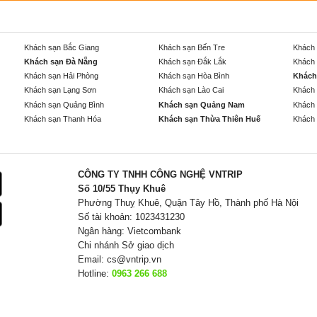
Khách sạn Bắc Giang
Khách sạn Bến Tre
Khách 
Khách sạn Đà Nẵng
Khách sạn Đắk Lắk
Khách 
Khách sạn Hải Phòng
Khách sạn Hòa Bình
Khách
Khách sạn Lạng Sơn
Khách sạn Lào Cai
Khách 
Khách sạn Quảng Bình
Khách sạn Quảng Nam
Khách 
Khách sạn Thanh Hóa
Khách sạn Thừa Thiên Huế
Khách 
CÔNG TY TNHH CÔNG NGHỆ VNTRIP
Số 10/55 Thụy Khuê
Phường Thuỵ Khuê, Quận Tây Hồ, Thành phố Hà Nội
Số tài khoản: 1023431230
Ngân hàng: Vietcombank
Chi nhánh Sở giao dịch
Email:
cs@vntrip.vn
Hotline:
0963 266 688