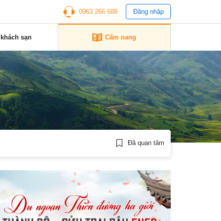
0963 266 688
Đăng nhập
 khách sạn
Cẩm nang
Đã quan tâm