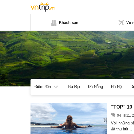
Khách sạn
Vé 
Bà Rịa
Đà Nẵng
Hà Nội
D
Điểm đến
“TOP” 10 
04 Th11, 
Với những bã
đã thu hút…