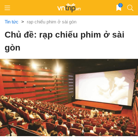
Skip
0
to
content
Tin tức
>
rạp chiếu phim ở sài gòn
Chủ đề: rạp chiếu phim ở sài
gòn