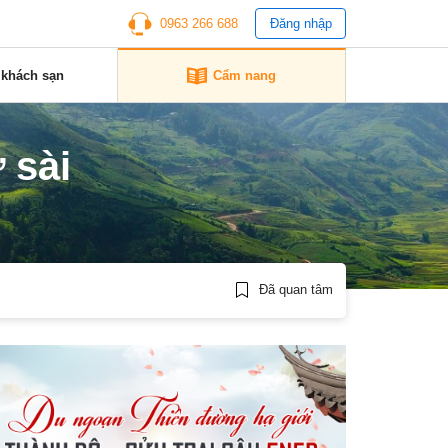
0963 266 688
Đăng nhập
 khách sạn
Cẩm nang
 sài
Đã quan tâm