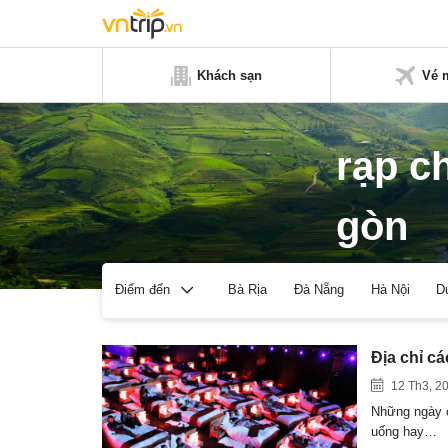
Khách sạn
Vé 
rạp c
gòn
Bà Rịa
Đà Nẵng
Hà Nội
D
Điểm đến
Địa chỉ c
12 Th3, 2
Những ngày cu
uống hay…