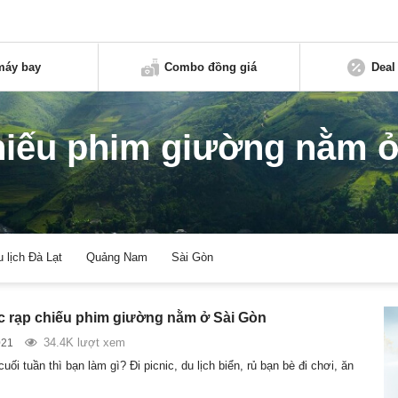
máy bay
Combo đồng giá
Deal
hiếu phim giường nằm ở
u lịch Đà Lạt
Quảng Nam
Sài Gòn
ác rạp chiếu phim giường nằm ở Sài Gòn
34.4K lượt xem
021
ối tuần thì bạn làm gì? Đi picnic, du lịch biển, rủ bạn bè đi chơi, ăn