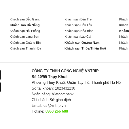
Khách sạn Bắc Giang
Khách sạn Bến Tre
Khách 
Khách sạn Đà Nẵng
Khách sạn Đắk Lắk
Khách 
Khách sạn Hải Phòng
Khách sạn Hòa Bình
Khách
Khách sạn Lạng Sơn
Khách sạn Lào Cai
Khách 
Khách sạn Quảng Bình
Khách sạn Quảng Nam
Khách 
Khách sạn Thanh Hóa
Khách sạn Thừa Thiên Huế
Khách 
CÔNG TY TNHH CÔNG NGHỆ VNTRIP
Số 10/55 Thụy Khuê
Phường Thuỵ Khuê, Quận Tây Hồ, Thành phố Hà Nội
Số tài khoản: 1023431230
Ngân hàng: Vietcombank
Chi nhánh Sở giao dịch
Email:
cs@vntrip.vn
Hotline:
0963 266 688