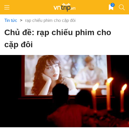
Skip
0
to
content
Tin tức
>
rạp chiếu phim cho cặp đôi
Chủ đề: rạp chiếu phim cho
cặp đôi