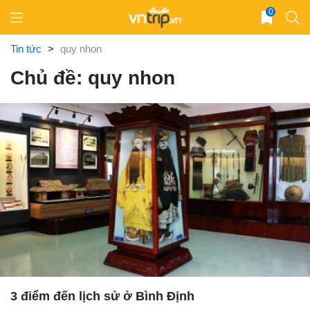
Skip
0
to
content
Tin tức
>
quy nhon
Chủ đề: quy nhon
3 điểm đến lịch sử ở Bình Định