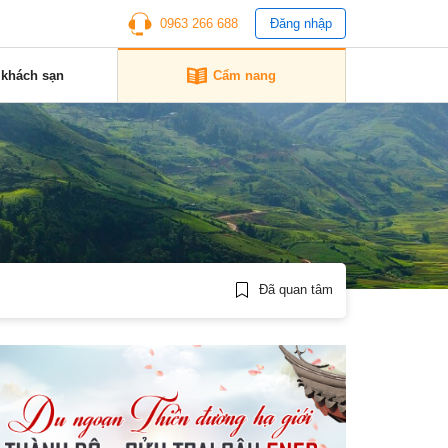
0963 266 688
Đăng nhập
 khách sạn
Cẩm nang
Đã quan tâm