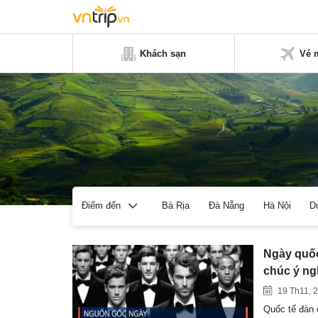
Khách sạn
Vé 
Bà Rịa
Đà Nẵng
Hà Nội
D
Điểm đến
Ngày quốc
chúc ý ng
19 Th11, 
Quốc tế đàn ô