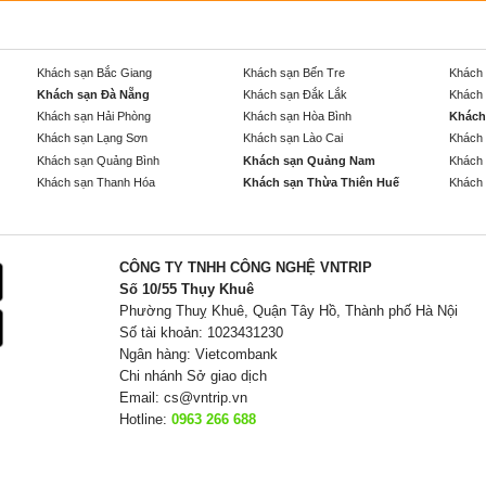
Khách sạn Bắc Giang
Khách sạn Bến Tre
Khách 
Khách sạn Đà Nẵng
Khách sạn Đắk Lắk
Khách 
Khách sạn Hải Phòng
Khách sạn Hòa Bình
Khách
Khách sạn Lạng Sơn
Khách sạn Lào Cai
Khách 
Khách sạn Quảng Bình
Khách sạn Quảng Nam
Khách 
Khách sạn Thanh Hóa
Khách sạn Thừa Thiên Huế
Khách 
CÔNG TY TNHH CÔNG NGHỆ VNTRIP
Số 10/55 Thụy Khuê
Phường Thuỵ Khuê, Quận Tây Hồ, Thành phố Hà Nội
Số tài khoản: 1023431230
Ngân hàng: Vietcombank
Chi nhánh Sở giao dịch
Email:
cs@vntrip.vn
Hotline:
0963 266 688