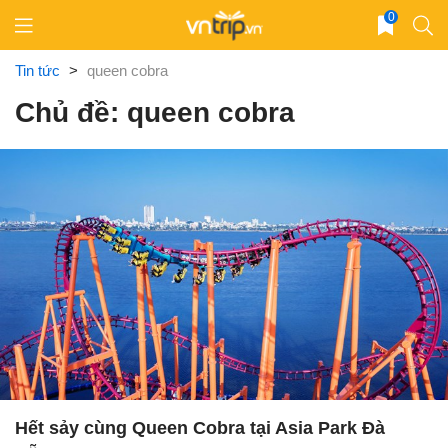
Skip
0
to
content
Tin tức
>
queen cobra
Chủ đề: queen cobra
Hết sảy cùng Queen Cobra tại Asia Park Đà