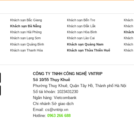
Khách sạn Bắc Giang
Khách sạn Bến Tre
Khách 
Khách sạn Đà Nẵng
Khách sạn Đắk Lắk
Khách 
Khách sạn Hải Phòng
Khách sạn Hòa Bình
Khách
Khách sạn Lạng Sơn
Khách sạn Lào Cai
Khách 
Khách sạn Quảng Bình
Khách sạn Quảng Nam
Khách 
Khách sạn Thanh Hóa
Khách sạn Thừa Thiên Huế
Khách 
CÔNG TY TNHH CÔNG NGHỆ VNTRIP
Số 10/55 Thụy Khuê
Phường Thuỵ Khuê, Quận Tây Hồ, Thành phố Hà Nội
Số tài khoản: 1023431230
Ngân hàng: Vietcombank
Chi nhánh Sở giao dịch
Email:
cs@vntrip.vn
Hotline:
0963 266 688