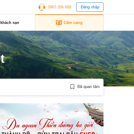
0963 266 688
Đăng nhập
 khách sạn
Cẩm nang
t
Đã quan tâm