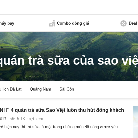
máy bay
Combo đồng giá
Deal
quán trà sữa của sao việ
u lịch Đà Lạt
Quảng Nam
Sài Gòn
H” 4 quán trà sữa Sao Việt luôn thu hút đông khách
5.1K lượt xem
2017
 trẻ hiện nay thì trà sữa là một trong những món đồ uống được yêu