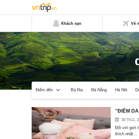
Khách sạn
Vé 
Bà Rịa
Đà Nẵng
Hà Nội
D
Điểm đến
“ĐIỂM DAN
30 Th11, 
Đối với giới
thích nhất…