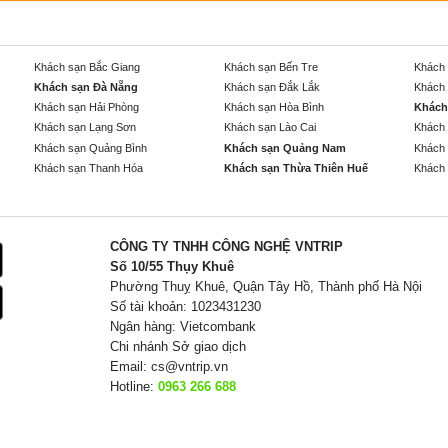
Khách sạn Bắc Giang
Khách sạn Bến Tre
Khách 
Khách sạn Đà Nẵng
Khách sạn Đắk Lắk
Khách 
Khách sạn Hải Phòng
Khách sạn Hòa Bình
Khách
Khách sạn Lạng Sơn
Khách sạn Lào Cai
Khách 
Khách sạn Quảng Bình
Khách sạn Quảng Nam
Khách 
Khách sạn Thanh Hóa
Khách sạn Thừa Thiên Huế
Khách 
CÔNG TY TNHH CÔNG NGHỆ VNTRIP
Số 10/55 Thụy Khuê
Phường Thuỵ Khuê, Quận Tây Hồ, Thành phố Hà Nội
Số tài khoản: 1023431230
Ngân hàng: Vietcombank
Chi nhánh Sở giao dịch
Email:
cs@vntrip.vn
Hotline:
0963 266 688