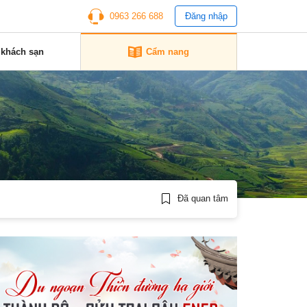
0963 266 688
Đăng nhập
 khách sạn
Cẩm nang
Đã quan tâm