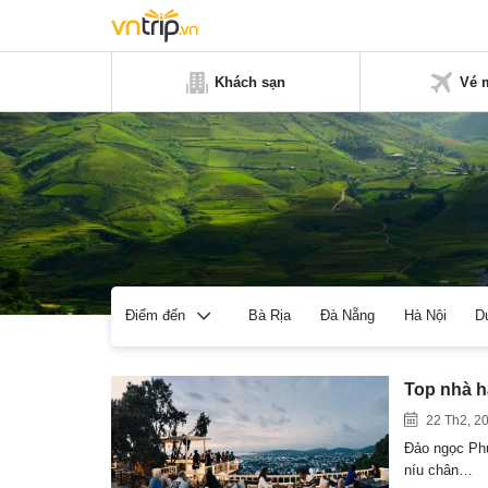
Khách sạn
Vé 
Bà Rịa
Đà Nẵng
Hà Nội
D
Điểm đến
Top nhà h
22 Th2, 2
Đảo ngọc Phú
níu chân…