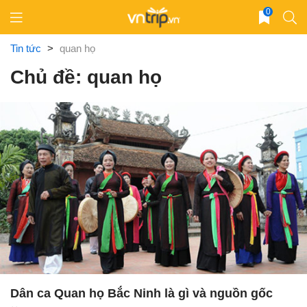
Skip
0
to
content
Tin tức
>
quan họ
Chủ đề: quan họ
Dân ca Quan họ Bắc Ninh là gì và nguồn gốc