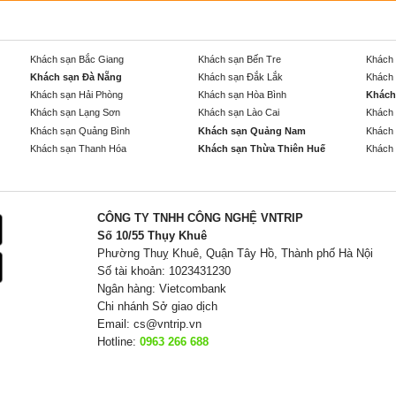
Khách sạn Bắc Giang
Khách sạn Bến Tre
Khách 
Khách sạn Đà Nẵng
Khách sạn Đắk Lắk
Khách 
Khách sạn Hải Phòng
Khách sạn Hòa Bình
Khách
Khách sạn Lạng Sơn
Khách sạn Lào Cai
Khách 
Khách sạn Quảng Bình
Khách sạn Quảng Nam
Khách 
Khách sạn Thanh Hóa
Khách sạn Thừa Thiên Huế
Khách 
CÔNG TY TNHH CÔNG NGHỆ VNTRIP
Số 10/55 Thụy Khuê
Phường Thuỵ Khuê, Quận Tây Hồ, Thành phố Hà Nội
Số tài khoản: 1023431230
Ngân hàng: Vietcombank
Chi nhánh Sở giao dịch
Email:
cs@vntrip.vn
Hotline:
0963 266 688