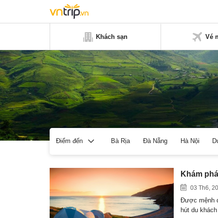
Khách sạn
Vé 
Bà Rịa
Đà Nẵng
Hà Nội
D
Điểm đến
Khám phá 
03 Th6, 2
Được mệnh d
hút du khác