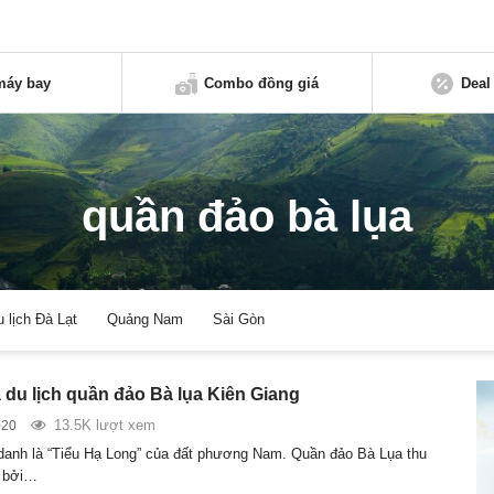
máy bay
Combo đồng giá
Deal
quần đảo bà lụa
u lịch Đà Lạt
Quảng Nam
Sài Gòn
du lịch quần đảo Bà lụa Kiên Giang
13.5K lượt xem
020
anh là “Tiểu Hạ Long” của đất phương Nam. Quần đảo Bà Lụa thu
h bởi…