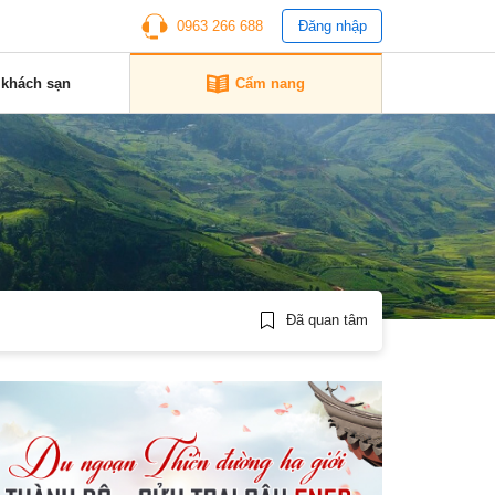
0963 266 688
Đăng nhập
 khách sạn
Cẩm nang
Đã quan tâm