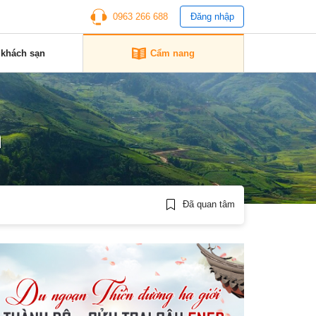
0963 266 688
Đăng nhập
 khách sạn
Cẩm nang
n
Đã quan tâm