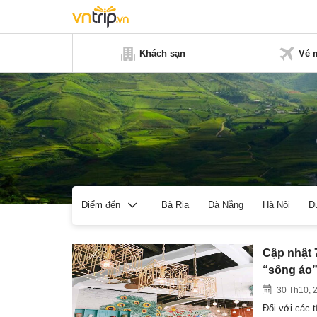
Khách sạn
Vé 
Bà Rịa
Đà Nẵng
Hà Nội
D
Điểm đến
Cập nhật 
“sống ảo
30 Th10, 
Đối với các t