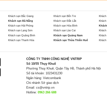
Khách sạn Bắc Giang
Khách sạn Bến Tre
Khách 
Khách sạn Đà Nẵng
Khách sạn Đắk Lắk
Khách 
Khách sạn Hải Phòng
Khách sạn Hòa Bình
Khách
Khách sạn Lạng Sơn
Khách sạn Lào Cai
Khách 
Khách sạn Quảng Bình
Khách sạn Quảng Nam
Khách 
Khách sạn Thanh Hóa
Khách sạn Thừa Thiên Huế
Khách 
CÔNG TY TNHH CÔNG NGHỆ VNTRIP
Số 10/55 Thụy Khuê
Phường Thuỵ Khuê, Quận Tây Hồ, Thành phố Hà Nội
Số tài khoản: 1023431230
Ngân hàng: Vietcombank
Chi nhánh Sở giao dịch
Email:
cs@vntrip.vn
Hotline:
0963 266 688