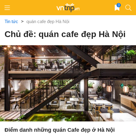
Skip
0
to
content
Tin tức
>
quán cafe đẹp Hà Nội
Chủ đề: quán cafe đẹp Hà Nội
Điểm danh những quán Cafe đẹp ở Hà Nội