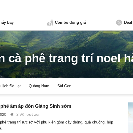
máy bay
Combo đồng giá
Deal
 cà phê trang trí noel h
u lịch Đà Lạt
Quảng Nam
Sài Gòn
 phê ấm áp đón Giáng Sinh sớm
2.9K lượt xem
2020
phê trang trí rực rỡ với phụ kiện gồm cây thông, quả chuông, hộp
ểm…