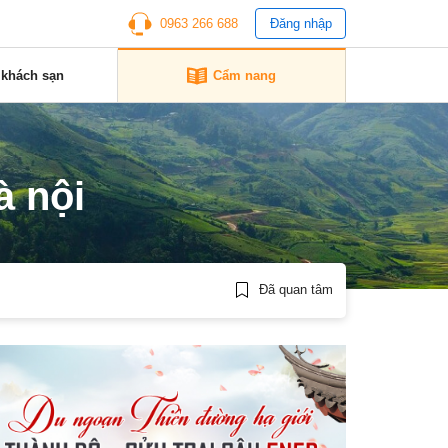
0963 266 688
Đăng nhập
 khách sạn
Cẩm nang
à nội
Đã quan tâm