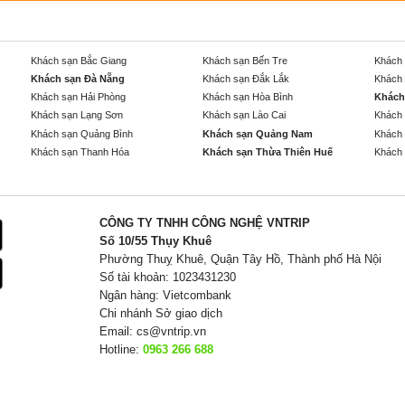
Khách sạn Bắc Giang
Khách sạn Bến Tre
Khách 
Khách sạn Đà Nẵng
Khách sạn Đắk Lắk
Khách 
Khách sạn Hải Phòng
Khách sạn Hòa Bình
Khách
Khách sạn Lạng Sơn
Khách sạn Lào Cai
Khách 
Khách sạn Quảng Bình
Khách sạn Quảng Nam
Khách 
Khách sạn Thanh Hóa
Khách sạn Thừa Thiên Huế
Khách 
CÔNG TY TNHH CÔNG NGHỆ VNTRIP
Số 10/55 Thụy Khuê
Phường Thuỵ Khuê, Quận Tây Hồ, Thành phố Hà Nội
Số tài khoản: 1023431230
Ngân hàng: Vietcombank
Chi nhánh Sở giao dịch
Email:
cs@vntrip.vn
Hotline:
0963 266 688