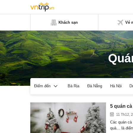
Khách sạn
Vé 
Quán
Bà Rịa
Đà Nẵng
Hà Nội
D
Điểm đến
5 quán cà
11 Th12, 
Các quán cà 
quà… là đi