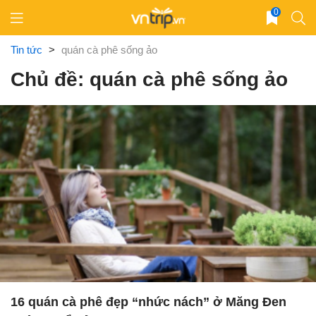
Skip
0
to
content
Tin tức
>
quán cà phê sống ảo
Chủ đề: quán cà phê sống ảo
16 quán cà phê đẹp “nhức nách” ở Măng Đen