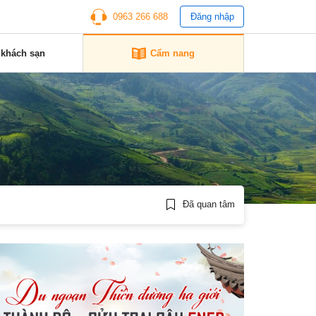
0963 266 688
Đăng nhập
 khách sạn
Cẩm nang
Đã quan tâm