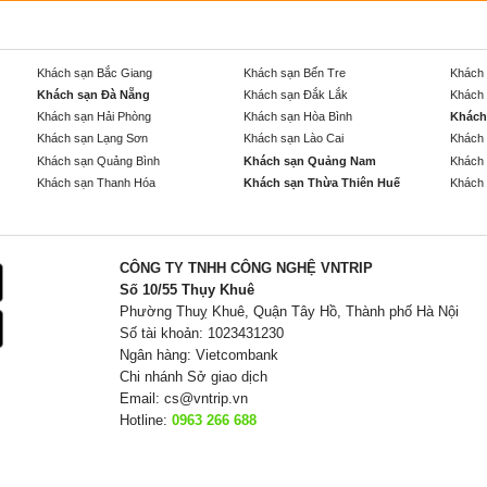
Khách sạn Bắc Giang
Khách sạn Bến Tre
Khách 
Khách sạn Đà Nẵng
Khách sạn Đắk Lắk
Khách 
Khách sạn Hải Phòng
Khách sạn Hòa Bình
Khách
Khách sạn Lạng Sơn
Khách sạn Lào Cai
Khách 
Khách sạn Quảng Bình
Khách sạn Quảng Nam
Khách 
Khách sạn Thanh Hóa
Khách sạn Thừa Thiên Huế
Khách 
CÔNG TY TNHH CÔNG NGHỆ VNTRIP
Số 10/55 Thụy Khuê
Phường Thuỵ Khuê, Quận Tây Hồ, Thành phố Hà Nội
Số tài khoản: 1023431230
Ngân hàng: Vietcombank
Chi nhánh Sở giao dịch
Email:
cs@vntrip.vn
Hotline:
0963 266 688