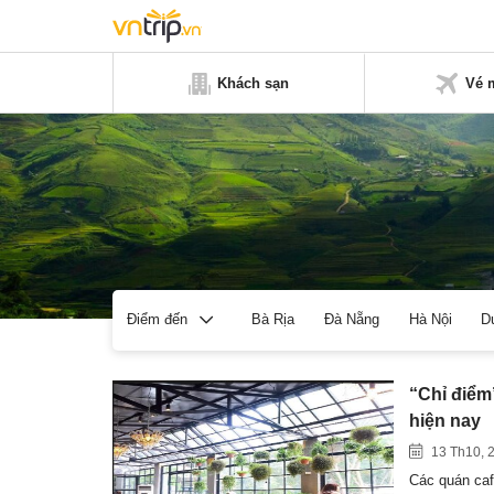
Khách sạn
Vé 
Bà Rịa
Đà Nẵng
Hà Nội
D
Điểm đến
“Chỉ điểm
hiện nay
13 Th10, 
Các quán caf