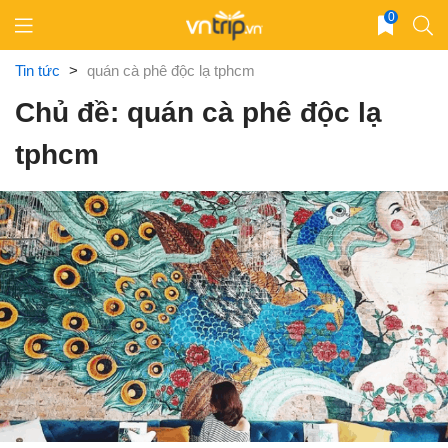
Skip
0
to
content
Tin tức
>
quán cà phê độc lạ tphcm
Chủ đề: quán cà phê độc lạ
tphcm