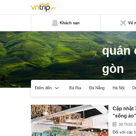
Khách sạn
Vé 
quán 
gòn
Bà Rịa
Đà Nẵng
Hà Nội
D
Điểm đến
Cập nhật 
“sống ảo
30 Th10, 
Đối với các t