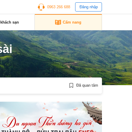
0963 266 688
Đăng nhập
 khách sạn
Cẩm nang
sài
Đã quan tâm