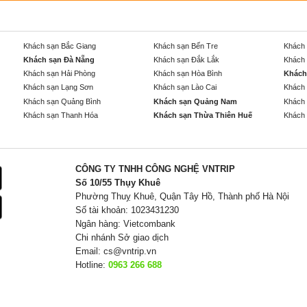
Khách sạn Bắc Giang
Khách sạn Bến Tre
Khách 
Khách sạn Đà Nẵng
Khách sạn Đắk Lắk
Khách 
Khách sạn Hải Phòng
Khách sạn Hòa Bình
Khách
Khách sạn Lạng Sơn
Khách sạn Lào Cai
Khách 
Khách sạn Quảng Bình
Khách sạn Quảng Nam
Khách 
Khách sạn Thanh Hóa
Khách sạn Thừa Thiên Huế
Khách 
CÔNG TY TNHH CÔNG NGHỆ VNTRIP
Số 10/55 Thụy Khuê
Phường Thuỵ Khuê, Quận Tây Hồ, Thành phố Hà Nội
Số tài khoản: 1023431230
Ngân hàng: Vietcombank
Chi nhánh Sở giao dịch
Email:
cs@vntrip.vn
Hotline:
0963 266 688