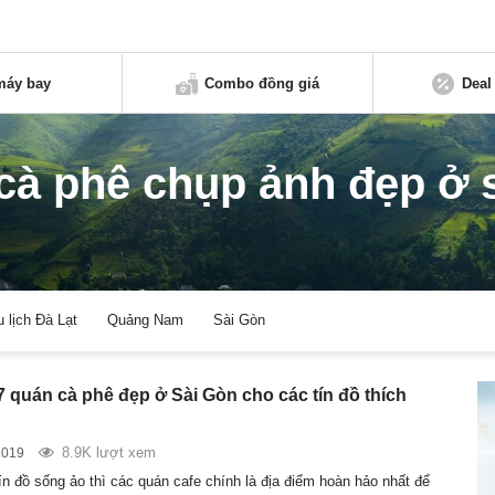
máy bay
Combo đồng giá
Deal
cà phê chụp ảnh đẹp ở 
u lịch Đà Lạt
Quảng Nam
Sài Gòn
7 quán cà phê đẹp ở Sài Gòn cho các tín đồ thích
”
8.9K lượt xem
2019
ín đồ sống ảo thì các quán cafe chính là địa điểm hoàn hảo nhất để