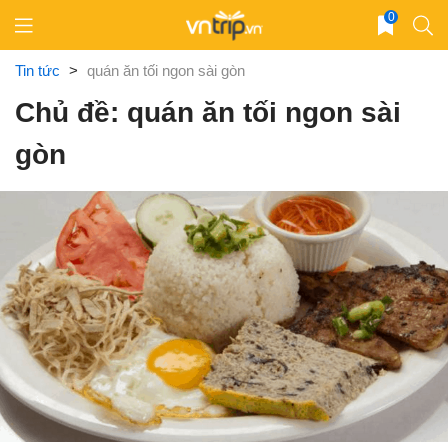
Skip
0
to
content
Tin tức
>
quán ăn tối ngon sài gòn
Chủ đề: quán ăn tối ngon sài
gòn