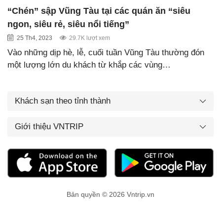
“Chén” sập Vũng Tàu tại các quán ăn “siêu
ngon, siêu rẻ, siêu nổi tiếng”
25 Th4, 2023
29.7K lượt xem
Vào những dịp hè, lễ, cuối tuần Vũng Tàu thường đón
một lượng lớn du khách từ khắp các vùng…
Khách sạn theo tỉnh thành
Giới thiệu VNTRIP
Bản quyền © 2026 Vntrip.vn