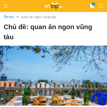
Skip
0
to
content
Tin tức
>
quan ăn ngon vũng tàu
Chủ đề: quan ăn ngon vũng
tàu