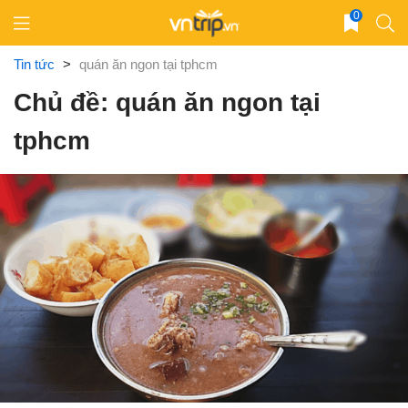
Skip
0
to
content
Tin tức
>
quán ăn ngon tại tphcm
Chủ đề: quán ăn ngon tại
tphcm