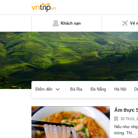
Khách sạn
Vé 
Bà Rịa
Đà Nẵng
Hà Nội
D
Điểm đến
Ẩm thực S
30 Th10, 
Nếu như nhịp
trứng. Thì…