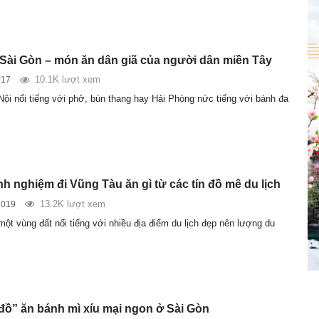
ài Gòn – món ăn dân giã của người dân miền Tây
10.1K lượt xem
017
ội nổi tiếng với phở, bún thang hay Hải Phòng nức tiếng với bánh đa
nh nghiệm đi Vũng Tàu ăn gì từ các tín đồ mê du lịch
13.2K lượt xem
2019
ột vùng đất nổi tiếng với nhiều địa điểm du lịch đẹp nên lượng du
đồ” ăn bánh mì xíu mại ngon ở Sài Gòn