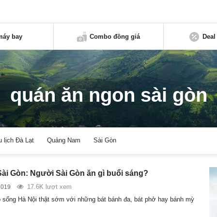
máy bay
Combo đồng giá
Deal
quán ăn ngon sài gòn
u lịch Đà Lạt
Quảng Nam
Sài Gòn
ài Gòn: Người Sài Gòn ăn gì buổi sáng?
17.6K lượt xem
2019
 sống Hà Nội thật sớm với những bát bánh đa, bát phở hay bánh mỳ