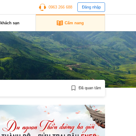
0963 266 688
Đăng nhập
 khách sạn
Cẩm nang
Đã quan tâm