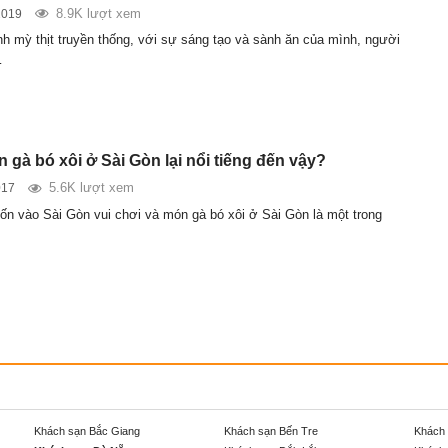
8.9K lượt xem
2019
h mỳ thịt truyền thống, với sự sáng tạo và sành ăn của mình, người
…
 gà bó xôi ở Sài Gòn lại nổi tiếng đến vậy?
5.6K lượt xem
017
n vào Sài Gòn vui chơi và món gà bó xôi ở Sài Gòn là một trong
Khách sạn Bắc Giang
Khách sạn Bến Tre
Khách 