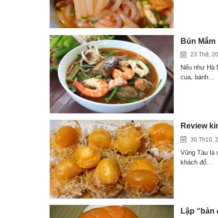
Bún Mắm S
23 Th8, 2
Nếu như Hà N
cua, bánh…
Review ki
30 Th10, 
Vũng Tàu là m
khách đổ…
Lập “bản 