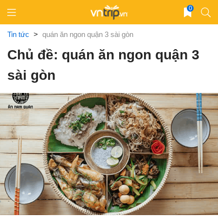
Skip
0
to
content
Tin tức
>
quán ăn ngon quận 3 sài gòn
Chủ đề: quán ăn ngon quận 3
sài gòn