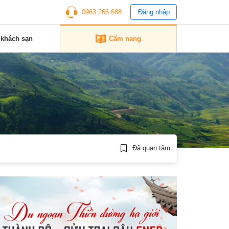
0963 266 688
Đăng nhập
 khách sạn
Cẩm nang
Đã quan tâm