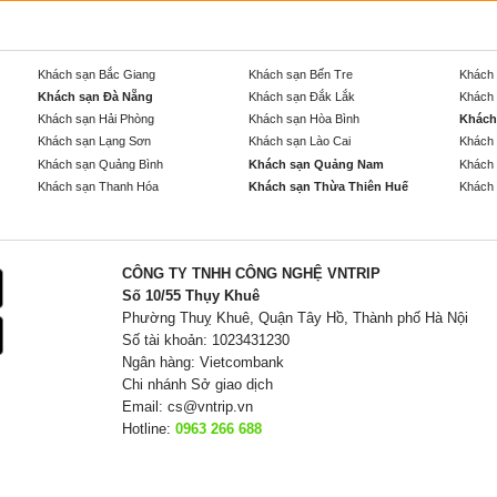
Khách sạn Bắc Giang
Khách sạn Bến Tre
Khách 
Khách sạn Đà Nẵng
Khách sạn Đắk Lắk
Khách 
Khách sạn Hải Phòng
Khách sạn Hòa Bình
Khách
Khách sạn Lạng Sơn
Khách sạn Lào Cai
Khách 
Khách sạn Quảng Bình
Khách sạn Quảng Nam
Khách 
Khách sạn Thanh Hóa
Khách sạn Thừa Thiên Huế
Khách 
CÔNG TY TNHH CÔNG NGHỆ VNTRIP
Số 10/55 Thụy Khuê
Phường Thuỵ Khuê, Quận Tây Hồ, Thành phố Hà Nội
Số tài khoản: 1023431230
Ngân hàng: Vietcombank
Chi nhánh Sở giao dịch
Email:
cs@vntrip.vn
Hotline:
0963 266 688