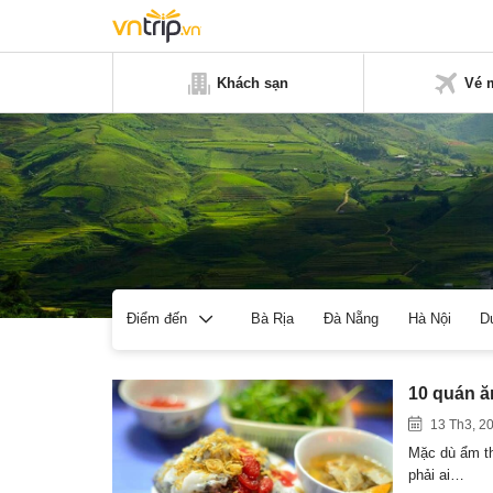
Khách sạn
Vé 
Bà Rịa
Đà Nẵng
Hà Nội
D
Điểm đến
10 quán ă
13 Th3, 2
Mặc dù ẩm th
phải ai…