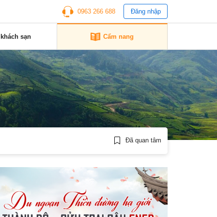
0963 266 688
Đăng nhập
 khách sạn
Cẩm nang
Đã quan tâm