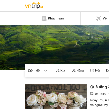
Khách sạn
Vé 
Bà Rịa
Đà Nẵng
Hà Nội
D
Điểm đến
Quà tặng 
06 Th10, 
Ngày Phụ nữ 
và người v