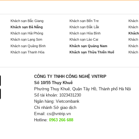
Khách sạn Bắc Giang
Khách sạn Bến Tre
Khách 
Khách sạn Đà Nẵng
Khách sạn Đắk Lắk
Khách 
Khách sạn Hải Phòng
Khách sạn Hòa Bình
Khách
Khách sạn Lạng Sơn
Khách sạn Lào Cai
Khách 
Khách sạn Quảng Bình
Khách sạn Quảng Nam
Khách 
Khách sạn Thanh Hóa
Khách sạn Thừa Thiên Huế
Khách 
CÔNG TY TNHH CÔNG NGHỆ VNTRIP
Số 10/55 Thụy Khuê
Phường Thuỵ Khuê, Quận Tây Hồ, Thành phố Hà Nội
Số tài khoản: 1023431230
Ngân hàng: Vietcombank
Chi nhánh Sở giao dịch
Email:
cs@vntrip.vn
Hotline:
0963 266 688