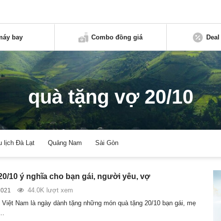
máy bay
Combo đồng giá
Deal
quà tặng vợ 20/10
u lịch Đà Lạt
Quảng Nam
Sài Gòn
20/10 ý nghĩa cho bạn gái, người yêu, vợ
44.0K lượt xem
2021
Việt Nam là ngày dành tặng những món quà tặng 20/10 bạn gái, mẹ
ợ…