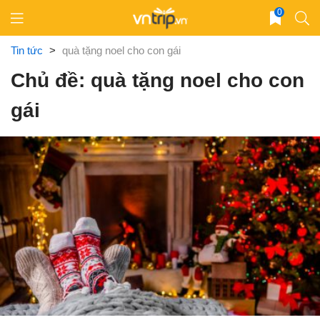
Skip
0
to
content
Tin tức
>
quà tặng noel cho con gái
Chủ đề: quà tặng noel cho con
gái