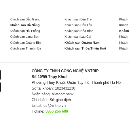
Khách sạn Bắc Giang
Khách sạn Bến Tre
Khách 
Khách sạn Đà Nẵng
Khách sạn Đắk Lắk
Khách 
Khách sạn Hải Phòng
Khách sạn Hòa Bình
Khách
Khách sạn Lạng Sơn
Khách sạn Lào Cai
Khách 
Khách sạn Quảng Bình
Khách sạn Quảng Nam
Khách 
Khách sạn Thanh Hóa
Khách sạn Thừa Thiên Huế
Khách 
CÔNG TY TNHH CÔNG NGHỆ VNTRIP
Số 10/55 Thụy Khuê
Phường Thuỵ Khuê, Quận Tây Hồ, Thành phố Hà Nội
Số tài khoản: 1023431230
Ngân hàng: Vietcombank
Chi nhánh Sở giao dịch
Email:
cs@vntrip.vn
Hotline:
0963 266 688