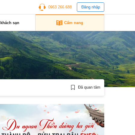
0963 266 688
Đăng nhập
 khách sạn
Cẩm nang
Đã quan tâm