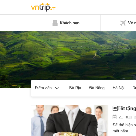
Khách sạn
Vé 
Bà Rịa
Đà Nẵng
Hà Nội
D
Điểm đến
Tết tặng
21 Th12, 
Để thể hiện 
một năm…