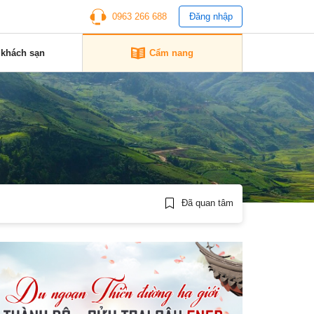
0963 266 688
Đăng nhập
 khách sạn
Cẩm nang
Đã quan tâm