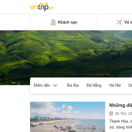
Khách sạn
Vé 
Bà Rịa
Đà Nẵng
Hà Nội
D
Điểm đến
Những điể
06 Th5, 2
Thanh Hóa, mộ
sử, bóng hì