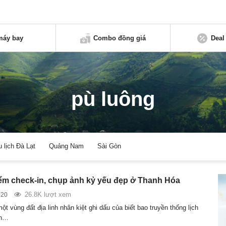
máy bay
Combo đồng giá
Deal
pù luông
u lịch Đà Lạt
Quảng Nam
Sài Gòn
m check-in, chụp ảnh kỷ yếu đẹp ở Thanh Hóa
26.8K lượt xem
020
t vùng đất địa linh nhân kiệt ghi dấu của biết bao truyền thống lịch
nh…