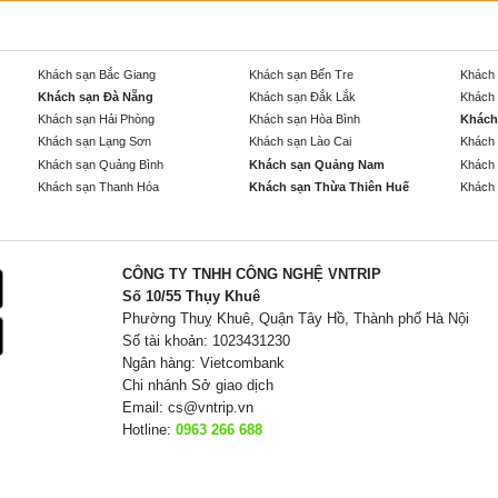
Khách sạn Bắc Giang
Khách sạn Bến Tre
Khách 
Khách sạn Đà Nẵng
Khách sạn Đắk Lắk
Khách 
Khách sạn Hải Phòng
Khách sạn Hòa Bình
Khách
Khách sạn Lạng Sơn
Khách sạn Lào Cai
Khách 
Khách sạn Quảng Bình
Khách sạn Quảng Nam
Khách 
Khách sạn Thanh Hóa
Khách sạn Thừa Thiên Huế
Khách 
CÔNG TY TNHH CÔNG NGHỆ VNTRIP
Số 10/55 Thụy Khuê
Phường Thuỵ Khuê, Quận Tây Hồ, Thành phố Hà Nội
Số tài khoản: 1023431230
Ngân hàng: Vietcombank
Chi nhánh Sở giao dịch
Email:
cs@vntrip.vn
Hotline:
0963 266 688