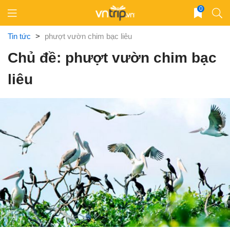
Skip
0
to
content
Tin tức
>
phượt vườn chim bạc liêu
Chủ đề: phượt vườn chim bạc
liêu