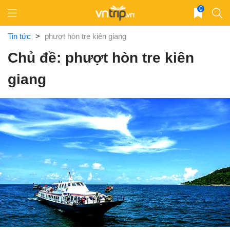
Skip
0
to
content
Tin tức
>
phượt hòn tre kiên giang
Chủ đề: phượt hòn tre kiên
giang